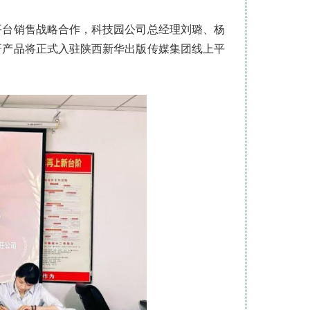
平台销售战略合作，科技园公司总经理刘璐、杨
研产品将正式入驻陕西新华出版传媒集团线上平