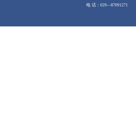
电 话：029—8709127