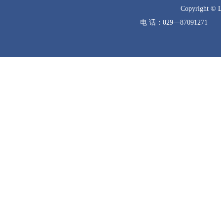
Copyright © 
电 话：029—8709127