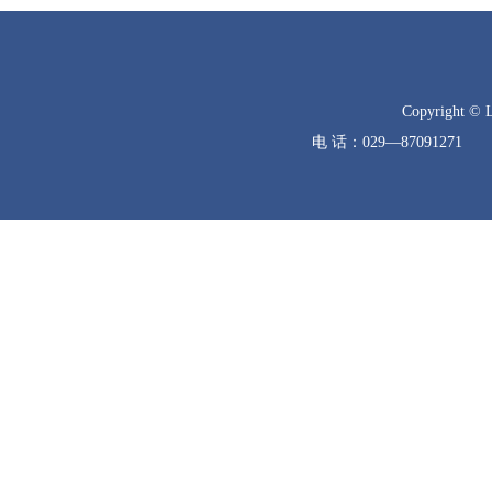
Copyright © 
电 话：029—8709127