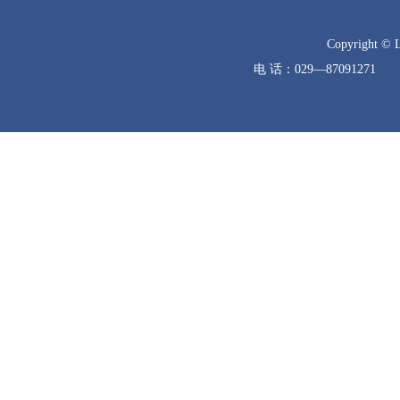
Copyright © 
电 话：029—8709127