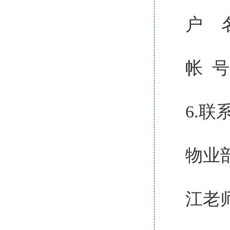
户 
帐 号：
6.联
物业部
江老师