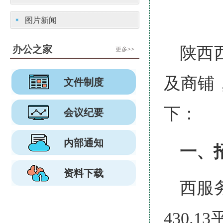
图片新闻
办公之家
陕西
更多>>
及商铺
文件制度
下：
会议纪要
内部通知
一、
资料下载
西服
430