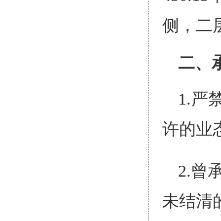
侧，二
二、
1.
许的业
2.
未结清