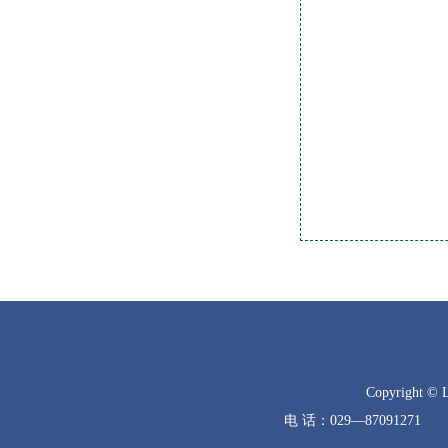
Copyright © 
电 话：029—8709127