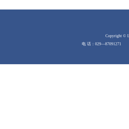
Copyright © 
电 话：029—8709127